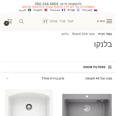
Ski
Ski
להזמנות חייגו:
050-244-5859
משלוחים עד הבית | איסוף עצמי בתיאום מראש
t
t
Русский
עִבְרִית
Français
English
العربية
navigatio
conten
תפריט
0
עמוד הבית
/
מוצר Brand Sink
/
בלנקו
בלנקו
SHOW FILTERS
מציג הכל 44 תוצאות