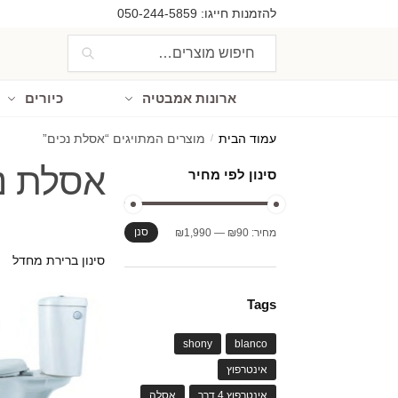
Ski
Ski
להזמנות חייגו:
050-244-5859
t
t
חיפוש
חיפוש
navigatio
conten
עבור:
ארונות אמבטיה
כיורים
עמוד הבית
/
מוצרים המתויגים “אסלת נכים”
אסלת נ
סינון לפי מחיר
מחיר
מחיר
סנן
מחיר:
₪90
—
₪1,990
מינימלי
מקסימלי
Tags
shony
blanco
אינטרפוץ
אינטרפוץ 4 דרך
אסלה