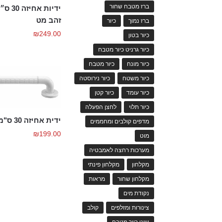
ברז מטבח שחור
זהב מט
ברז נמוך
כיור
₪
249.00
כיור בטון
כיור גרניט כיור מטבח
כיור מונח
כיור מטבח
כיור משטח
כיור נירוסטה
כיור עומד
כיור קטן
כיור תלוי
לחצן הפעלה
ידית אחיזה 30 ס"מ גימור לבן
מדפים קולבים ומחממים
₪
199.00
מוט
מערכות רחצה לאמבטיה
מקלחון
מקלחון פינתי
מקלחון שחור
מראות
נקודת מים
צינורות ומזלפים
קולב
שוני כיור מטבח