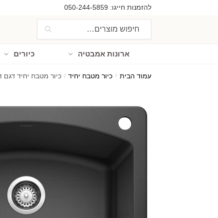
Ski
Ski
להזמנות חייגו:
050-244-5859
t
t
חיפוש
חיפוש
navigatio
conten
עבור:
ארונות אמבטיה
כיורים
עמוד הבית
/
כיור מטבח יחיד
/
כיור מטבח יחיד דגם דאימונד 1 מתאים לארון 65 ס"מ | 63-400127 | מתאים להתקנה שטוח