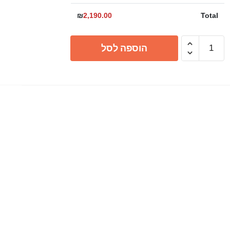
₪
2,190.00
Total
כמות
הוספה לסל
של
כיור
מטבח
יחיד
דגם
דאימונד
1
מתאים
לארון
65
ס"מ
|
63-
400127