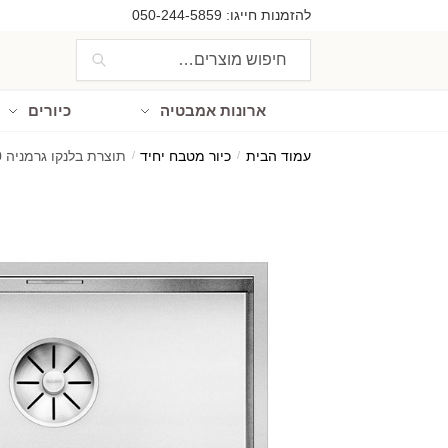
Ski
Ski
להזמנות חייגו:
050-244-5859
t
t
חיפוש
חיפוש
navigatio
conten
עבור:
ארונות אמבטיה
כיורים
עמוד הבית
/
כיור מטבח יחיד
/
תוצרת בלנקו גרמניה IF500 כיור זירוקס דורינוקס מתאים לארון 60 ס"מ