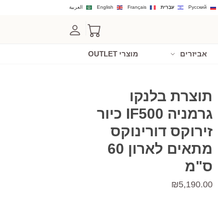
Русский
עִבְרִית
Français
English
العربية
אביזרים
מוצרי OUTLET
תוצרת בלנקו
גרמניה IF500 כיור
זירוקס דורינוקס
מתאים לארון 60
ס"מ
₪
5,190.00