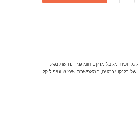
תוצרת
בלנקו
גרמניה
IF500
כיור
זירוקס
דורינוקס
מתאים
נוקס, הכיור מקבל מרקם הומוגני ותחושת מגע
לארון
ו של בלנקו גרמניה, המאפשרת שימוש וטיפול קל
60
ס"מ