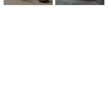
כיורי מטבח
גרניט כפולים
בודד גרניט
כיורי נירוסטה
נירוסטה כפול