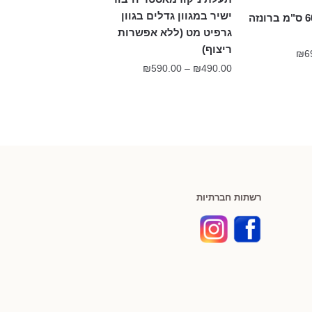
ישיר במגוון גדלים בגוון
תעלת ניקוז 60/80 ס"מ ברונזה
גרפיט מט (ללא אפשרות
ריצוף)
טווח
₪
6
טווח
מחירים:
₪
590.00
–
₪
490.00
מחירים:
עד
עד
רשתות חברתיות