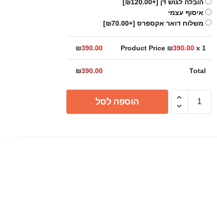
הובלה לגוש דן
[+₪120.00]
איסוף עצמי
משלוח דואר אקספרס
[+₪70.00]
₪
390.00
Product Price ₪
390.00
x 1
₪
390.00
Total
כמות
הוספה לסל
של
תעלת
ניקוז
חיבור
ישיר
ריף
10/10
או
15/15
ס"מ