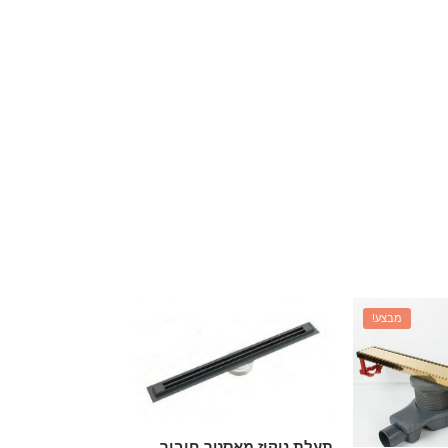
גוון
גרפיט
מוברש
מבצע!
תעלת ניקוז מאסטר חיבור