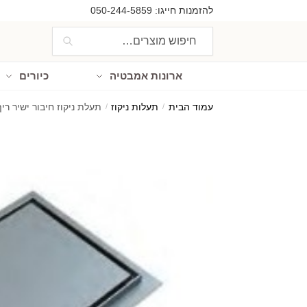
Ski
Ski
להזמנות חייגו:
050-244-5859
t
t
חיפוש
חיפוש
navigatio
conten
עבור:
ארונות אמבטיה
כיורים
עמוד הבית
/
תעלות ניקוז
/
תעלת ניקוז חיבור ישיר ריף 10/10 או 15/15 ס"מ גוון גרפיט מו