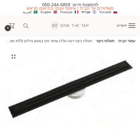
Ski
Ski
להזמנות חייגו:
050-244-5859
משלוחים עד הבית | איסוף עצמי בתיאום מראש
t
t
Русский
עִבְרִית
Français
English
العربية
navigatio
conten
תפריט
0
עמוד הבית
/
תעלות ניקוז
/
תעלת ניקוז דקה גולדן שחור מט במגוון גדלים (ללא אפשרות ריצוף)