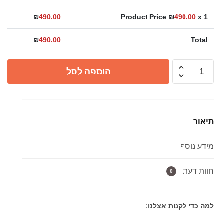
₪
490.00
Product Price ₪
490.00
x 1
₪
490.00
Total
כמות
הוספה לסל
של
תעלת
ניקוז
דקה
תיאור
גולדן
שחור
מידע נוסף
מט
במגוון
גדלים
חוות דעת
0
(ללא
אפשרות
למה כדי לקנות אצלנו:
ריצוף)