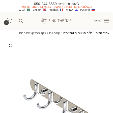
Ski
Ski
להזמנות חייגו:
050-244-5859
משלוחים עד הבית | איסוף עצמי בתיאום מראש
t
t
Русский
עִבְרִית
Français
English
العربية
navigatio
conten
תפריט
0
עמוד הבית
/
כלים סניטריים ואביזרים
/
קולב זירו 4 ניקל מבריק/ שחור מט