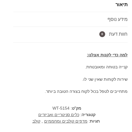
תיאור
ניקל
מבריק/
מידע נוסף
שחור
מט
חוות דעת
0
למה כדי לקנות אצלנו:
קנייה בטוחה ומאובטחת.
שירות לקוחות שאין שני לו.
מתחייבים לטפל בכול לקוח בצורה הטובה ביותר.
מק"ט:
WT-5154
קטגוריה:
כלים סניטריים ואביזרים
תגיות:
מדפים קולבים ומחממים
,
קולב