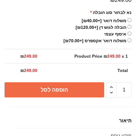
נא לבחור סוג הובלה
*
משלוח דואר
[+₪40.00]
הובלה לגוש דן
[+₪120.00]
איסוף עצמי
משלוח דואר אקספרס
[+₪70.00]
₪
249.00
Product Price ₪
249.00
x 1
₪
249.00
Total
כמות
הוספה לסל
של
סיפון
לחדר
רחצה
תיאור
שחור
מט
מידע נוסף