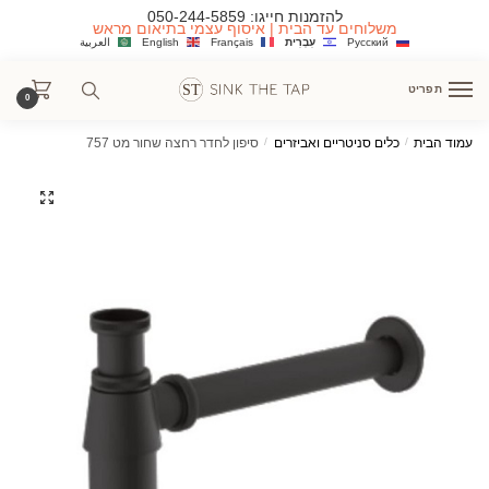
Ski
Ski
להזמנות חייגו:
050-244-5859
משלוחים עד הבית | איסוף עצמי בתיאום מראש
t
t
Русский
עִבְרִית
Français
English
العربية
navigatio
conten
תפריט
0
עמוד הבית
/
כלים סניטריים ואביזרים
/
סיפון לחדר רחצה שחור מט 757