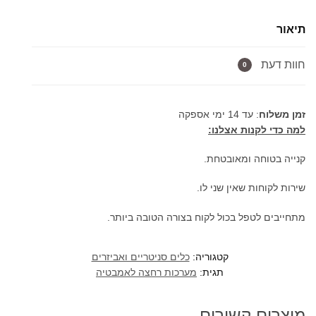
לאמבטיה
תיאור
כולל
אינטרפוץ
חוות דעת
עגול
0
שחור
מט
זמן משלוח
: עד 14 ימי אספקה
בשילוב
למה כדי לקנות אצלנו:
שחור
מט
קנייה בטוחה ומאובטחת.
שירות לקוחות שאין שני לו.
מתחייבים לטפל בכול לקוח בצורה הטובה ביותר.
קטגוריה:
כלים סניטריים ואביזרים
תגית:
מערכות רחצה לאמבטיה
מוצרים קשורים