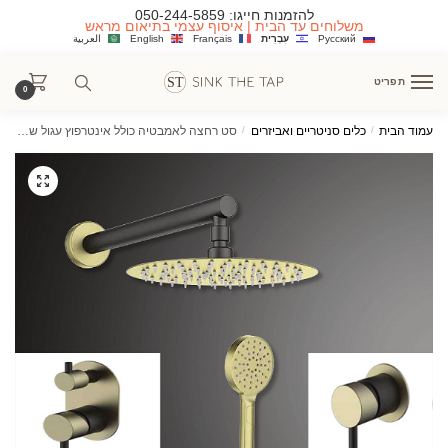
Ski
Ski
להזמנות חייגו:
050-244-5859
משלוחים עד הבית | איסוף עצמי בתיאום מראש
t
t
Русский
עִבְרִית
Français
English
العربية
navigatio
conten
תפריט
0
עמוד הבית
/
כלים סניטריים ואביזרים
/
סט רחצה לאמבטיה כולל אינטרפוץ עגול שחור מט בשילוב שחור מט