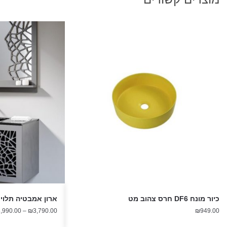
כיור מונח DF6 חרס צהוב מט
ארון אמבטיה תלוי שרב 60 ס"
,990.00
–
₪
3,790.00
₪
949.00