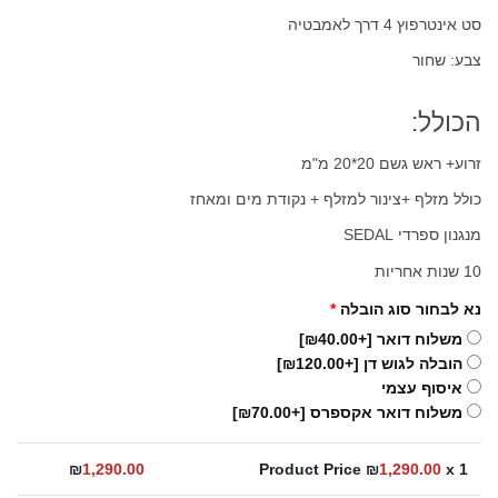
המקורי
הנוכחי
סט אינטרפוץ 4 דרך לאמבטיה
היה:
הוא:
צבע: שחור
₪1,290.00.
₪1,390.00.
הכולל:
זרוע+ ראש גשם 20*20 מ"מ
כולל מזלף +צינור למזלף + נקודת מים ומאחז
מנגנון ספרדי SEDAL
10 שנות אחריות
נא לבחור סוג הובלה
*
משלוח דואר
[+₪40.00]
הובלה לגוש דן
[+₪120.00]
איסוף עצמי
משלוח דואר אקספרס
[+₪70.00]
₪
1,290.00
Product Price ₪
1,290.00
x 1