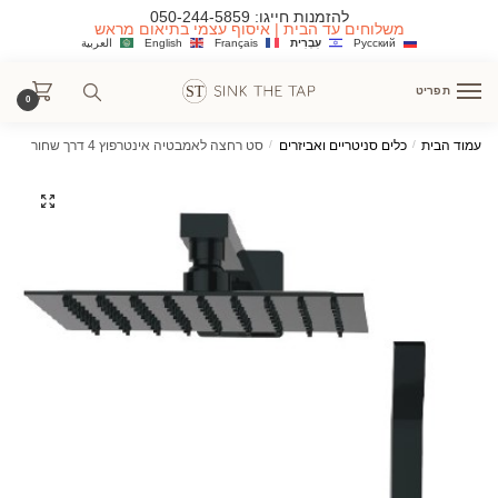
Ski
Ski
להזמנות חייגו:
050-244-5859
משלוחים עד הבית | איסוף עצמי בתיאום מראש
t
t
Русский
עִבְרִית
Français
English
العربية
navigatio
conten
תפריט
0
עמוד הבית
/
כלים סניטריים ואביזרים
/
סט רחצה לאמבטיה אינטרפוץ 4 דרך שחור