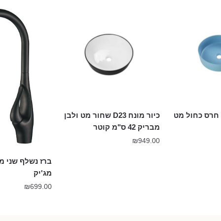
כיור מונח D23 שחור מט ולבן
מבריק 42 ס"מ קוטר
₪
949.00
ברז נשלף שני 
מג'יק
₪
699.00