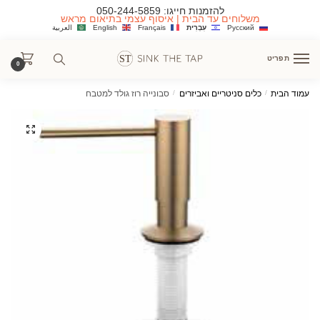
Ski
Ski
להזמנות חייגו:
050-244-5859
משלוחים עד הבית | איסוף עצמי בתיאום מראש
t
t
Русский
עִבְרִית
Français
English
العربية
navigatio
conten
תפריט
0
עמוד הבית
/
כלים סניטריים ואביזרים
/
סבונייה רוז גולד למטבח