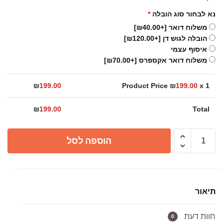
נא לבחור סוג הובלה
*
משלוח דואר
[+₪40.00]
הובלה לגוש דן
[+₪120.00]
איסוף עצמי
משלוח דואר אקספרס
[+₪70.00]
₪
199.00
Product Price ₪
199.00
x 1
₪
199.00
Total
כמות
הוספה לסל
של
סבונייה
רוז
גולד
תיאור
למטבח
חוות דעת
0