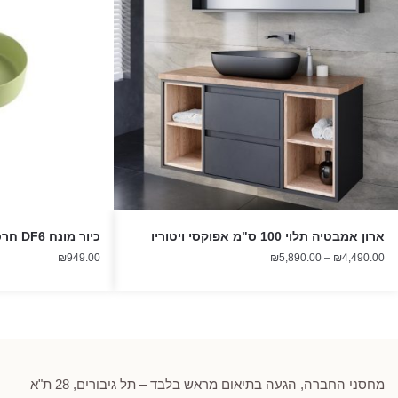
ארון אמבטיה תלוי 100 ס"מ אפוקסי ויטוריו
כיור מונח DF6 חרס ירוק מט
טווח
₪
949.00
₪
5,890.00
–
₪
4,490.00
מחירים:
עד
מחסני החברה, הגעה בתיאום מראש בלבד – תל גיבורים, 28 ת"א