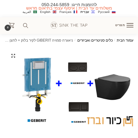
Ski
Ski
להזמנות חייגו:
050-244-5859
משלוחים עד הבית | איסוף עצמי בתיאום מראש
t
t
Русский
עִבְרִית
Français
English
العربية
navigatio
conten
תפריט
0
עמוד הבית
/
כלים סניטריים ואביזרים
/
ניאגרה סמויה GIBERIT לקיר בלוק + לחצן שחור+ אסלה תלויה שחורה