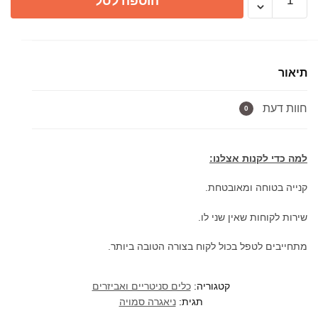
הוספה לסל
של
ניאגרה
סמויה
GIBERIT
תיאור
לקיר
בלוק
חוות דעת
+
0
לחצן
שחור+
למה כדי לקנות אצלנו:
אסלה
תלויה
קנייה בטוחה ומאובטחת.
שחורה
שירות לקוחות שאין שני לו.
מתחייבים לטפל בכול לקוח בצורה הטובה ביותר.
קטגוריה:
כלים סניטריים ואביזרים
תגית:
ניאגרה סמויה