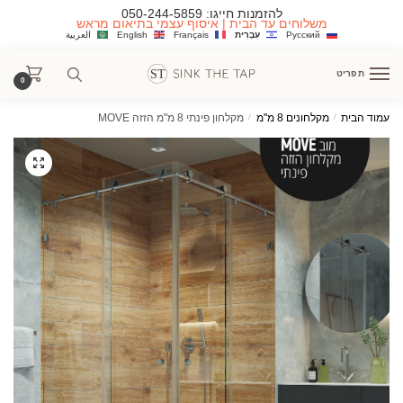
Ski
Ski
להזמנות חייגו:
050-244-5859
משלוחים עד הבית | איסוף עצמי בתיאום מראש
t
t
Русский
עִבְרִית
Français
English
العربية
navigatio
conten
תפריט
0
עמוד הבית
/
מקלחונים 8 מ"מ
/
מקלחון פינתי 8 מ"מ הזזה MOVE