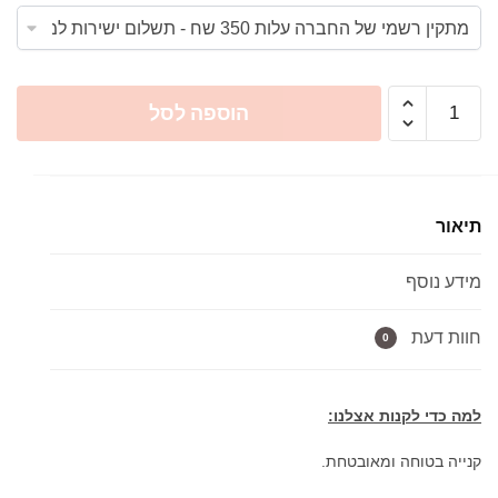
כמות
הוספה לסל
של
מקלחון
חזית
KDD
תיאור
שחור
שקוף
מידע נוסף
/
ניקל
חוות דעת
0
למה כדי לקנות אצלנו:
קנייה בטוחה ומאובטחת.