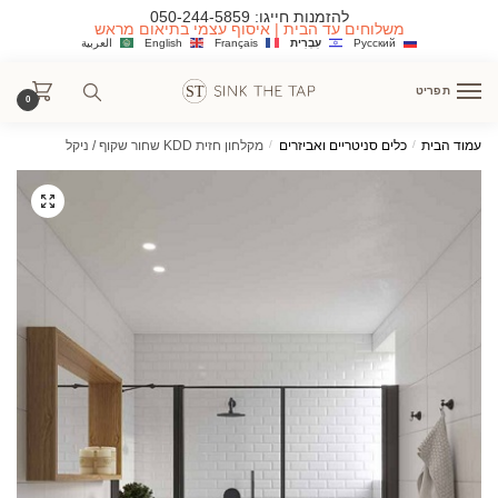
Ski
Ski
להזמנות חייגו:
050-244-5859
משלוחים עד הבית | איסוף עצמי בתיאום מראש
t
t
Русский
עִבְרִית
Français
English
العربية
navigatio
conten
תפריט
0
עמוד הבית
/
כלים סניטריים ואביזרים
/
מקלחון חזית KDD שחור שקוף / ניקל