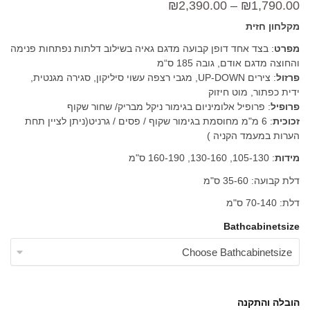
טווח
₪
2,390.00
–
₪
1,790.00
מחירים:
מקלחון חזית
מפרט
: בצד אחד דופן קבועה מדגם גאיה בשילוב דלתות נפתחות פנימה
והחוצה מדגם אודם, גובה 185 ס“מ
עד
פרזול
: צירים UP-DOWN, מגבי רצפה עשוי סיליקון, סגירה מגנטית,
ידית כפתור, מוט חיזוק
פרופיל
: פרופיל אלומיניום בגימור ניקל מבריק/ שחור שקוף
זכוכית
: 6 מ"מ מחוסמת בגימור שקוף / פסים / גרניט(ניתן לציין תחת
הערות במעמד הקניה )
מידות
: 105-130, 130-160, 160-190 ס"מ
דלת קבועה: 35-60 ס"מ
דלת: 70-140 ס"מ
Bathcabinetsize
הובלה והתקנה