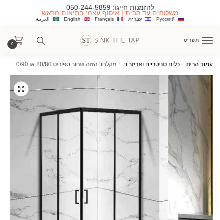
Ski
Ski
להזמנות חייגו:
050-244-5859
משלוחים עד הבית | איסוף עצמי בתיאום מראש
t
t
Русский
עִבְרִית
Français
English
العربية
navigatio
conten
תפריט
0
עמוד הבית
/
כלים סניטריים ואביזרים
/
מקלחון הזזה שחור ספיריט 80/80 או 90/90 ס"מ