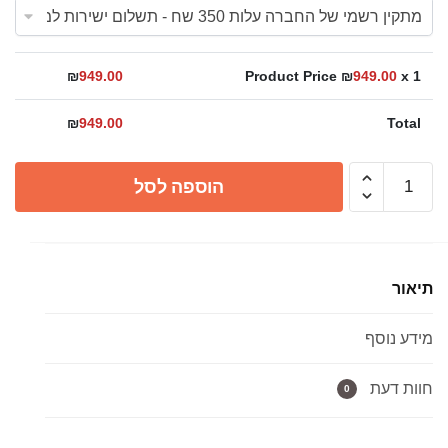
₪
949.00
Product Price ₪
949.00
x 1
₪
949.00
Total
כמות
הוספה לסל
של
מקלחון
הזזה
שחור
תיאור
ספיריט
80/80
מידע נוסף
או
90/90
ס"מ
חוות דעת
0