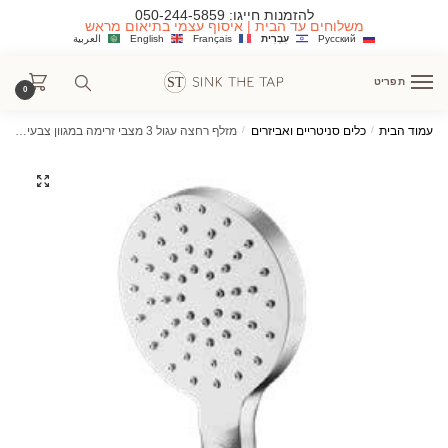
Ski
Ski
להזמנות חייגו:
050-244-5859
משלוחים עד הבית | איסוף עצמי בתיאום מראש
t
t
Русский
עִבְרִית
Français
English
العربية
navigatio
conten
תפריט
0
עמוד הבית
/
כלים סניטריים ואביזרים
/
מזלף רחצה עגול 3 מצבי זרימה במגוון צבעים 019