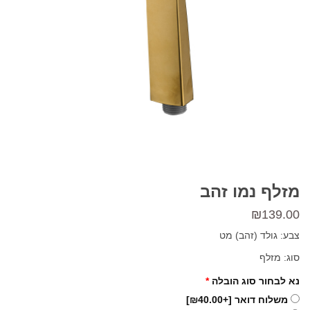
מזלף נמו זהב
₪
139.00
צבע: גולד (זהב) מט
סוג: מזלף
נא לבחור סוג הובלה
*
משלוח דואר
[+₪40.00]