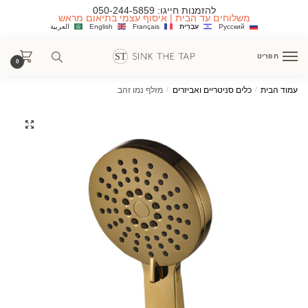
Ski
Ski
להזמנות חייגו:
050-244-5859
משלוחים עד הבית | איסוף עצמי בתיאום מראש
t
t
Русский
עִבְרִית
Français
English
العربية
navigatio
conten
תפריט
0
עמוד הבית
/
כלים סניטריים ואביזרים
/
מזלף נמו זהב