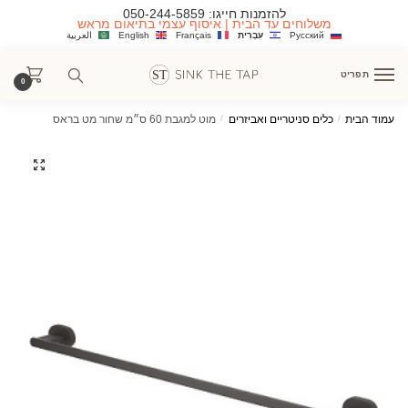
Ski
Ski
להזמנות חייגו:
050-244-5859
משלוחים עד הבית | איסוף עצמי בתיאום מראש
t
t
Русский
עִבְרִית
Français
English
العربية
navigatio
conten
תפריט
0
עמוד הבית
/
כלים סניטריים ואביזרים
/
מוט למגבת 60 ס״מ שחור מט בראס