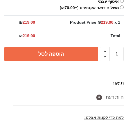
איסוף עצמי
משלוח דואר אקספרס
[+₪70.00]
₪
219.00
Product Price ₪
219.00
x 1
₪
219.00
Total
כמות
הוספה לסל
של
מוט
למגבת
60
תיאור
ס״מ
שחור
חוות דעת
מט
0
בראס
למה כדי לקנות אצלנו: