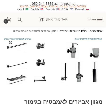
Ski
Ski
להזמנות חייגו:
050-244-5859
משלוחים עד הבית | איסוף עצמי בתיאום מראש
t
t
Русский
עִבְרִית
Français
English
العربية
navigatio
conten
תפריט
0
עמוד הבית
/
כלים סניטריים ואביזרים
/
מגוון אביזרים לאמבטיה בגימור גרפיט
מגוון אביזרים לאמבטיה בגימור