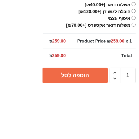
משלוח דואר
[+₪40.00]
הובלה לגוש דן
[+₪120.00]
איסוף עצמי
משלוח דואר אקספרס
[+₪70.00]
₪
259.00
Product Price ₪
259.00
x 1
₪
259.00
Total
כמות
הוספה לסל
של
מברשת
אבלה
תלויה
סאטן
מוברש