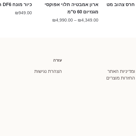
ארון אמבטיה תלוי אפוקסי
כיור מונח DF6 חרס ירוק מט
מגנזיום 60 ס"מ
₪
949.00
טווח
₪
4,990.00
–
₪
4,349.00
מחירים:
עד
עזרה
 ומדיניות האתר
הצהרת נגישות
 החזרות מוצרים