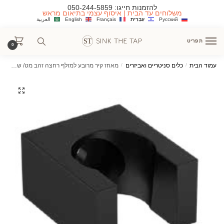
Ski
Ski
להזמנות חייגו:
050-244-5859
משלוחים עד הבית | איסוף עצמי בתיאום מראש
t
t
Русский
עִבְרִית
Français
English
العربية
navigatio
conten
תפריט
0
עמוד הבית
/
כלים סניטריים ואביזרים
/
מאחז קיר מרובע למזלף רחצה זהב מט/ שחור מט/ניקל מבריק