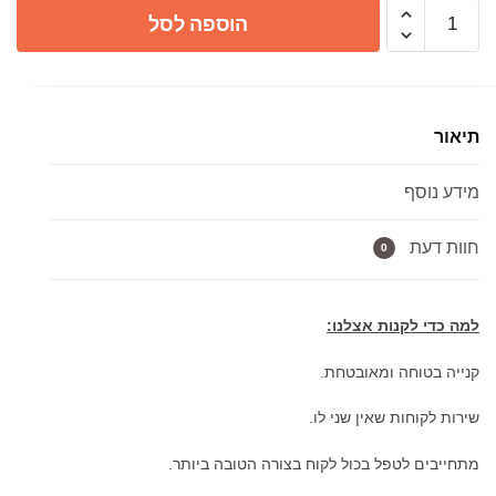
כמות
הוספה לסל
של
מאחז
קיר
מרובע
תיאור
למזלף
רחצה
מידע נוסף
זהב
מט/
שחור
חוות דעת
0
מט/ניקל
מבריק
למה כדי לקנות אצלנו:
קנייה בטוחה ומאובטחת.
שירות לקוחות שאין שני לו.
מתחייבים לטפל בכול לקוח בצורה הטובה ביותר.