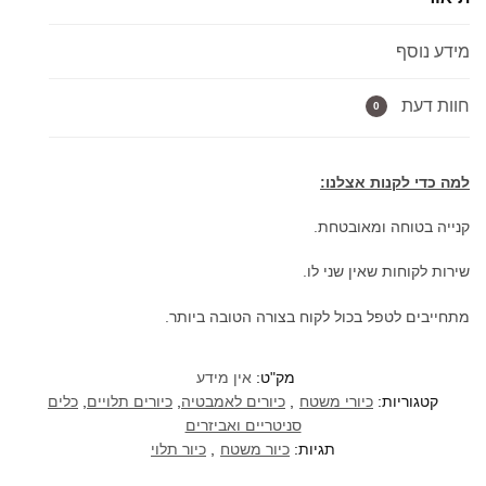
(ללא
חור
מידע נוסף
לברז)
DF3
60
חוות דעת
0
ס"מ
למה כדי לקנות אצלנו:
קנייה בטוחה ומאובטחת.
שירות לקוחות שאין שני לו.
מתחייבים לטפל בכול לקוח בצורה הטובה ביותר.
מק"ט:
אין מידע
קטגוריות:
כיורי משטח
,
כיורים לאמבטיה
,
כיורים תלויים
,
כלים
סניטריים ואביזרים
תגיות:
כיור משטח
,
כיור תלוי