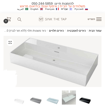
Ski
Ski
להזמנות חייגו:
050-244-5859
משלוחים עד הבית | איסוף עצמי בתיאום מראש
t
t
Русский
עִבְרִית
Français
English
العربية
navigatio
conten
תפריט
0
עמוד הבית
/
כיורים לאמבטיה
/
כיורים תלויים
/
כיור משטח/ תלוי (ללא חור לברז) DF3 60 ס"מ