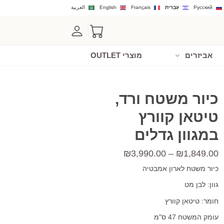
Русский
עִבְרִית
Français
English
العربية
אביזרים
מוצרי OUTLET
כיור משטח ורד,
טיטאן קוורץ
במגוון גדלים
טווח
₪
3,990.00
–
₪
1,849.00
מחירים:
כיור משטח לארון אמבטיה
גוון: לבן מט
עד
חומר: טיטאן קוורץ
עומק המשטח 47 ס"מ