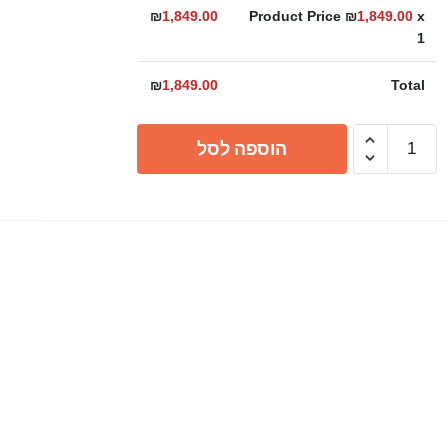
₪
1,849.00
Product Price ₪
1,849.00
x
1
₪
1,849.00
Total
כמות
הוספה לסל
של
כיור
משטח
ורד,
טיטאן
קוורץ
במגוון
גדלים