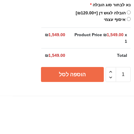
נא לבחור סוג הובלה
*
הובלה לגוש דן
[+₪120.00]
איסוף עצמי
₪
1,549.00
Product Price ₪
1,549.00
x
1
₪
1,549.00
Total
כמות
הוספה לסל
של
כיור
מטבח
סיליגרניט
בודד
57
או
60