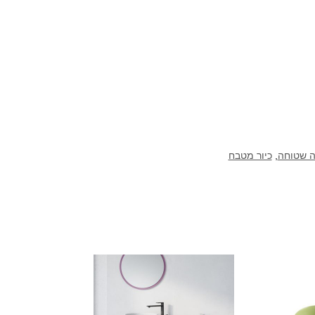
ס"מ
אוניקס
ה שטוחה
,
כיור מטבח