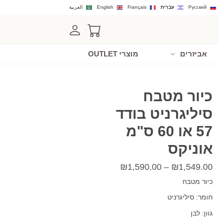
Русский
עִבְרִית
Français
English
العربية
אביזרים
מוצרי OUTLET
כיור מטבח
סיליגרניט בודד
57 או 60 ס"מ
אוניקס
טווח
₪
1,590.00
–
₪
1,549.00
מחירים:
כיור מטבח
חומר: סיליגרניט
עד
גוון: לבן