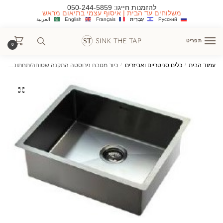
Ski
Ski
להזמנות חייגו:
050-244-5859
משלוחים עד הבית | איסוף עצמי בתיאום מראש
t
t
Русский
עִבְרִית
Français
English
العربية
navigatio
conten
תפריט
0
עמוד הבית
/
כלים סניטריים ואביזרים
/
כיור מטבח נירוסטה התקנה שטוחה/תחתונה במגוון צבעים 60/45 ס"מ