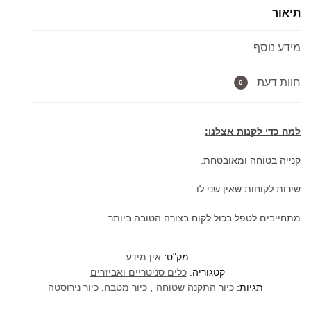
תיאור
התקנה
שטוחה/תחתונה
מידע נוסף
במגוון
צבעים
60/45
חוות דעת
0
ס"מ
למה כדי לקנות אצלנו:
קנייה בטוחה ומאובטחת.
שירות לקוחות שאין שני לו.
מתחייבים לטפל בכול לקוח בצורה הטובה ביותר.
מק"ט:
אין מידע
קטגוריה:
כלים סניטריים ואביזרים
תגיות:
כיור התקנה שטוחה
,
כיור מטבח
,
כיור נירוסטה