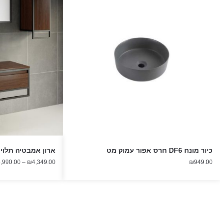
כיור מונח DF6 חרס אפור עמוק מט
ארון אמבטיה תלוי אפו
,990.00
–
₪
4,349.00
₪
949.00