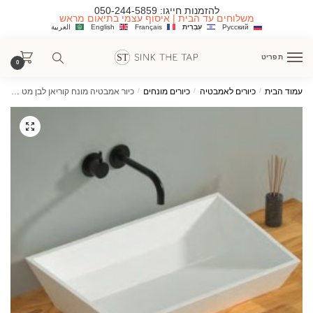
Ski
Ski
להזמנות חייגו:
050-244-5859
משלוחים עד הבית | איסוף עצמי בתיאום מראש
t
t
Русский
עִבְרִית
Français
English
العربية
navigatio
conten
תפריט
0
עמוד הבית
/
כיורים לאמבטיה
/
כיורים מונחים
/
כיור אמבטיה מונח קוריאן לבן מט בראשית 57 ס"מ