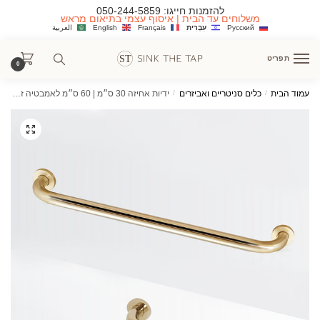
Ski
Ski
להזמנות חייגו:
050-244-5859
משלוחים עד הבית | איסוף עצמי בתיאום מראש
t
t
Русский
עִבְרִית
Français
English
العربية
navigatio
conten
תפריט
0
עמוד הבית
/
כלים סניטריים ואביזרים
/
ידיות אחיזה 30 ס״מ | 60 ס״מ לאמבטיה זהב מבריק