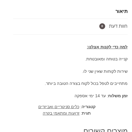
מהתקרה
תיאור
לראש
מקלחת
חוות דעת
20
0
או
40
למה כדי לקנות אצלנו:
ס"מ
שחור
קנייה בטוחה ומאובטחת.
מט
שירות לקוחות שאין שני לו.
מתחייבים לטפל בכול לקוח בצורה הטובה ביותר.
זמן משלוח
: עד 14 ימי אספקה
קטגוריה:
כלים סניטריים ואביזרים
תגית:
זרועות ומתאמי בקרה
מוצרים קשורים