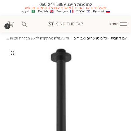
Ski
Ski
להזמנות חייגו:
050-244-5859
משלוחים עד הבית | איסוף עצמי בתיאום מראש
t
t
Русский
עִבְרִית
Français
English
العربية
navigatio
conten
תפריט
0
עמוד הבית
/
כלים סניטריים ואביזרים
/
זרוע עגולה מהתקרה לראש מקלחת 20 או 40 ס"מ שחור מט