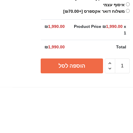
איסוף עצמי
משלוח דואר אקספרס
[+₪70.00]
₪
1,990.00
Product Price ₪
1,990.00
x
1
₪
1,990.00
Total
כמות
הוספה לסל
של
ברז
קיר
GROHE
אסנס
גרפיט