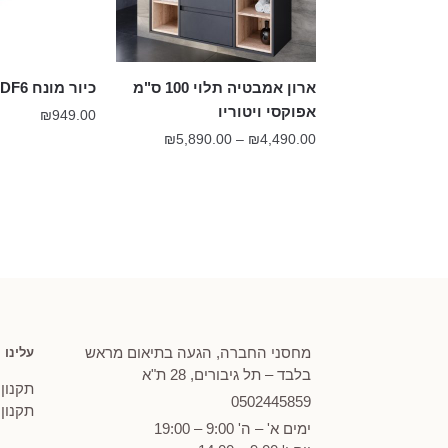
ארון אמבטיה תלוי 100 ס"מ
כיור מונח DF6 חרס כחול מט
אפוקסי ויטוריו
₪
949.00
טווח
₪
5,890.00
–
₪
4,490.00
מחירים:
עד
מחסני החברה, הגעה בתיאום מראש
עלינו
בלבד – תל גיבורים, 28 ת"א
תקנון
0502
445859
תקנון
ימים א' – ה' 9:00 – 19:00