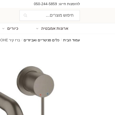
Ski
Ski
להזמנות חייגו:
050-244-5859
t
t
חיפוש
חיפוש
navigatio
conten
עבור:
ארונות אמבטיה
כיורים
עמוד הבית
/
כלים סניטריים ואביזרים
/
ברז קיר GROHE אסנס גרפיט