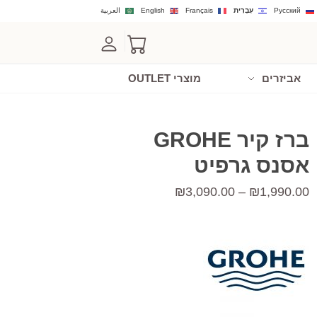
Русский
עִבְרִית
Français
English
العربية
אביזרים
מוצרי OUTLET
ברז קיר GROHE
אסנס גרפיט
טווח
₪
3,090.00
–
₪
1,990.00
מחירים:
עד