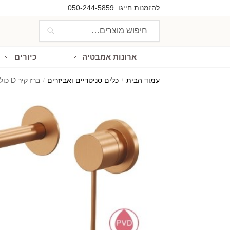
Ski
Ski
להזמנות חייגו:
050-244-5859
t
t
חיפוש
חיפוש
navigatio
conten
עבור:
ארונות אמבטיה
כיורים
עמוד הבית
/
כלים סניטריים ואביזרים
/
ברז קיר D כולל אינטרפוץ 3 דרך ברונזה/ רוז גולד אורך פיה 22 ס"מ