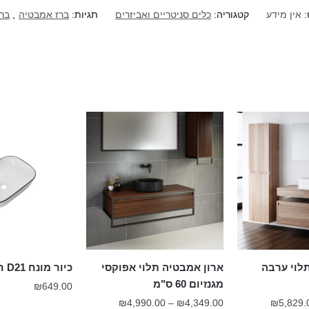
:
אין מידע
קטגוריה:
כלים סניטריים ואביזרים
תגיות:
ברז אמבטיה
,
ברז
לוי ערבה
ארון אמבטיה תלוי אפוקסי
כיור מונח D21 חרס 50 ס"מ
מגנזיום 60 ס"מ
₪
649.00
טווח
טווח
₪
4,990.00
–
₪
4,349.00
₪
5,829.