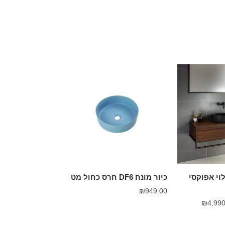
וי אפוקסי
כיור מונח DF6 חרס כחול מט
₪
949.00
טווח
₪
4,990
מחירים: