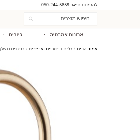
Ski
Ski
להזמנות חייגו:
050-244-5859
t
t
חיפוש
חיפוש
navigatio
conten
עבור:
ארונות אמבטיה
כיורים
עמוד הבית
/
כלים סניטריים ואביזרים
/
ברז פרח נשלף למטבח 2 מצ