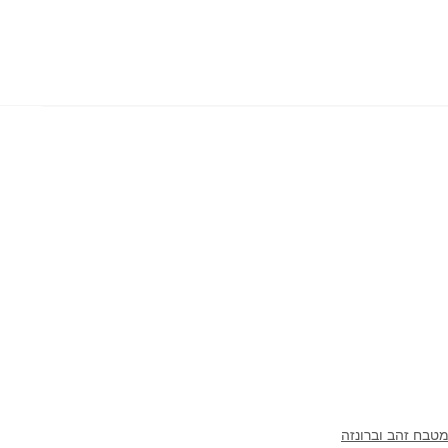
נשלף
למטבח
2
מצבים
ברונזה
צהובה
מטבח זהב וברונזה