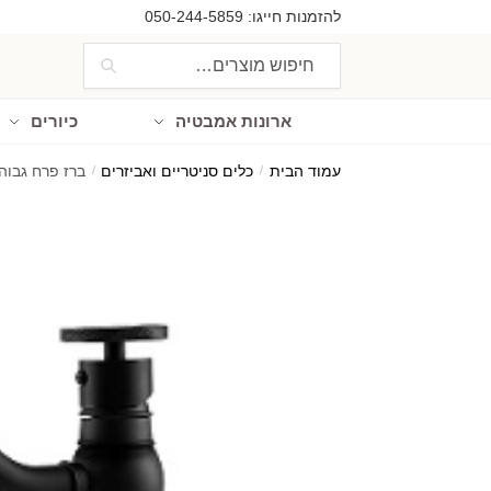
Ski
Ski
להזמנות חייגו:
050-244-5859
t
t
חיפוש
חיפוש
navigatio
conten
עבור:
ארונות אמבטיה
כיורים
עמוד הבית
/
כלים סניטריים ואביזרים
/
ברז פרח גבוה ענתי