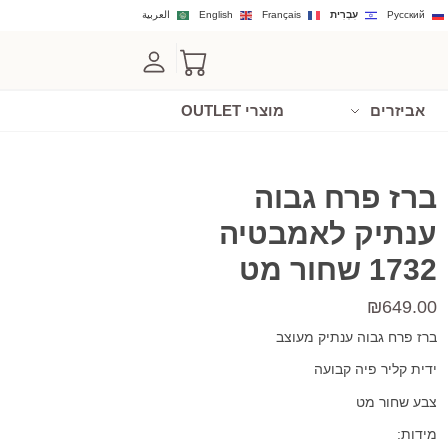
Русский
עִבְרִית
Français
English
العربية
אביזרים
מוצרי OUTLET
ברז פרח גבוה
ענתיק לאמבטיה
1732 שחור מט
₪
649.00
ברז פרח גבוה ענתיק מעוצב
ידית קליר פיה קבועה
צבע שחור מט
מידות: