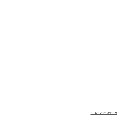
ענתיק
לאמבטיה
1732
שחור
מט
מבטיה צבע שחור