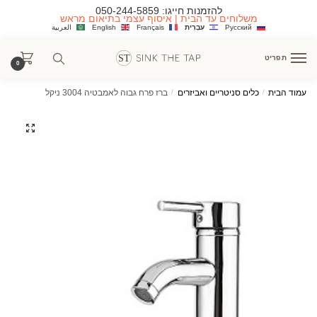
Ski
Ski
להזמנות חייגו:
050-244-5859
משלוחים עד הבית | איסוף עצמי בתיאום מראש
t
t
Русский
עִבְרִית
Français
English
العربية
navigatio
conten
תפריט
0
עמוד הבית
/
כלים סניטריים ואביזרים
/
ברז פרח גבוה לאמבטיה 3004 ניקל