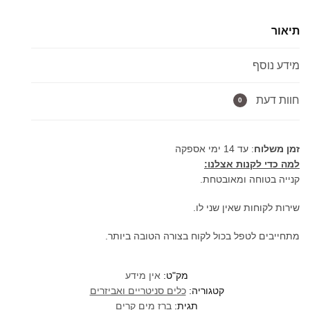
מים
קרים
תיאור
מהקיר
ניקל
מידע נוסף
מבריק/
מוברש
1335
חוות דעת
0
זמן משלוח
: עד 14 ימי אספקה
למה כדי לקנות אצלנו:
קנייה בטוחה ומאובטחת.
שירות לקוחות שאין שני לו.
מתחייבים לטפל בכול לקוח בצורה הטובה ביותר.
מק"ט:
אין מידע
קטגוריה:
כלים סניטריים ואביזרים
תגית:
ברז מים קרים