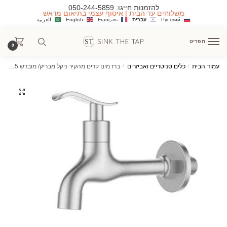
Ski
Ski
להזמנות חייגו:
050-244-5859
משלוחים עד הבית | איסוף עצמי בתיאום מראש
t
t
Русский
עִבְרִית
Français
English
العربية
navigatio
conten
תפריט
0
עמוד הבית
/
כלים סניטריים ואביזרים
/
ברז מים קרים מהקיר ניקל מבריק/ מוברש 1335