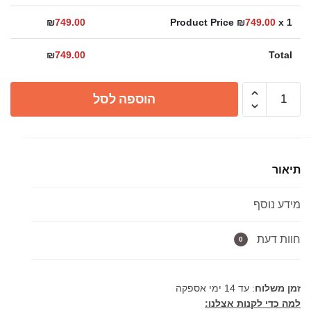
₪
749.00
Product Price ₪
749.00
x 1
₪
749.00
Total
כמות
הוספה לסל
של
ברז
אמבטיה
נמוך
תיאור
בעל
פיה
מידע נוסף
מסתובבת
וידית
חרס
חוות דעת
0
לבנה
3610
זמן משלוח
: עד 14 ימי אספקה
במגוון
למה כדי לקנות אצלנו:
צבעים