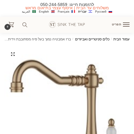
Ski
Ski
להזמנות חייגו:
050-244-5859
משלוחים עד הבית | איסוף עצמי בתיאום מראש
t
t
Русский
עִבְרִית
Français
English
العربية
navigatio
conten
תפריט
0
עמוד הבית
/
כלים סניטריים ואביזרים
/
ברז אמבטיה נמוך בעל פיה מסתובבת וידית חרס לבנה 3610 במגוון צבעים