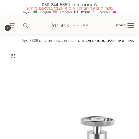
Ski
Ski
להזמנות חייגו:
050-244-5859
משלוחים עד הבית | איסוף עצמי בתיאום מראש
t
t
Русский
עִבְרִית
Français
English
العربية
navigatio
conten
תפריט
0
עמוד הבית
/
כלים סניטריים ואביזרים
/
ברז אמבטיה מים קרים 8339 ניקל