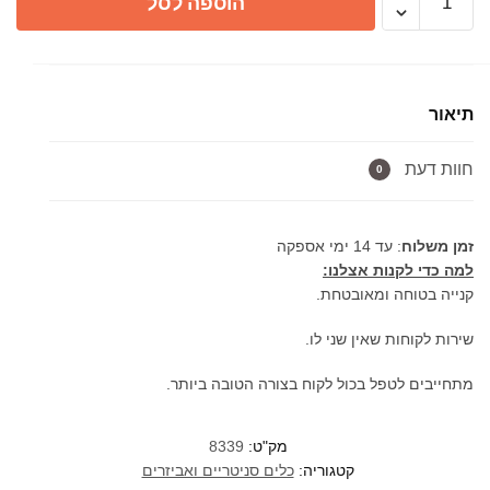
הוספה לסל
של
ברז
אמבטיה
מים
תיאור
קרים
8339
חוות דעת
ניקל
0
זמן משלוח
: עד 14 ימי אספקה
למה כדי לקנות אצלנו:
קנייה בטוחה ומאובטחת.
שירות לקוחות שאין שני לו.
מתחייבים לטפל בכול לקוח בצורה הטובה ביותר.
מק"ט:
8339
קטגוריה:
כלים סניטריים ואביזרים