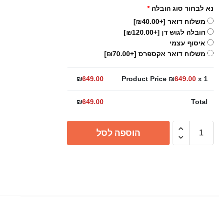
נא לבחור סוג הובלה
*
משלוח דואר
[+₪40.00]
הובלה לגוש דן
[+₪120.00]
איסוף עצמי
משלוח דואר אקספרס
[+₪70.00]
₪
649.00
Product Price ₪
649.00
x 1
₪
649.00
Total
כמות
הוספה לסל
של
ברז
אמבטיה
גבוה
1012
ניקל