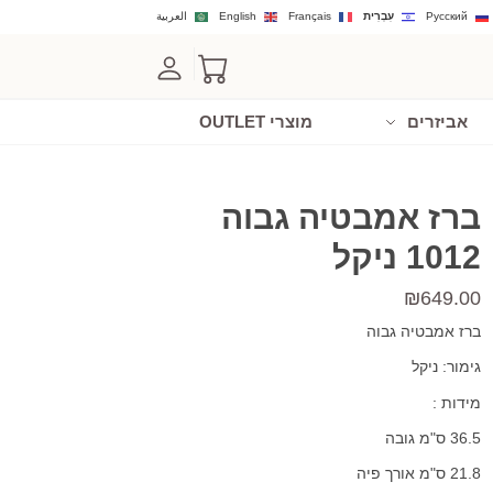
Русский
עִבְרִית
Français
English
العربية
אביזרים
מוצרי OUTLET
ברז אמבטיה גבוה
1012 ניקל
₪
649.00
ברז אמבטיה גבוה
גימור: ניקל
מידות :
36.5 ס"מ גובה
21.8 ס"מ אורך פיה