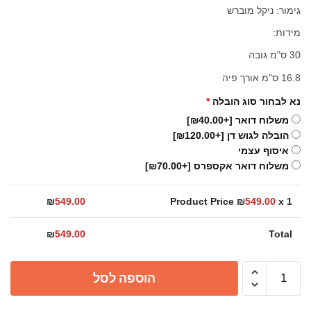
היה:
הוא:
גימור: ניקל מוברש
₪549.00.
₪649.00.
מידות:
30 ס"מ גובה
16.8 ס"מ אורך פיה
נא לבחור סוג הובלה
*
משלוח דואר
[+₪40.00]
הובלה לגוש דן
[+₪120.00]
איסוף עצמי
משלוח דואר אקספרס
[+₪70.00]
₪
549.00
Product Price ₪
549.00
x 1
₪
549.00
Total
כמות
הוספה לסל
של
ברז