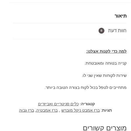
אמבטיה
גבוה
תיאור
1011
ניקל
חוות דעת
מוברש
0
למה כדי לקנות אצלנו:
קנייה בטוחה ומאובטחת.
שירות לקוחות שאין שני לו.
מתחייבים לטפל בכול לקוח בצורה הטובה ביותר.
קטגוריה:
כלים סניטריים ואביזרים
תגיות:
ברז אמבט ניקל מוברש
,
ברז אמבטיה
,
ברז גבוה
מוצרים קשורים