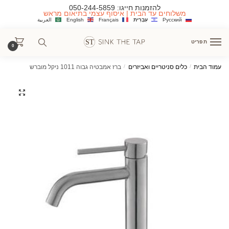
Ski
Ski
להזמנות חייגו:
050-244-5859
משלוחים עד הבית | איסוף עצמי בתיאום מראש
t
t
Русский
עִבְרִית
Français
English
العربية
navigatio
conten
תפריט
0
עמוד הבית
/
כלים סניטריים ואביזרים
/
ברז אמבטיה גבוה 1011 ניקל מוברש