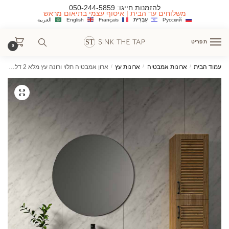
Ski
Ski
להזמנות חייגו:
050-244-5859
משלוחים עד הבית | איסוף עצמי בתיאום מראש
t
t
Русский
עִבְרִית
Français
English
العربية
navigatio
conten
תפריט
0
עמוד הבית
/
ארונות אמבטיה
/
ארונות עץ
/
ארון אמבטיה תלוי ורונה עץ מלא 2 דלתות + מגירה עמוקה במיוחד 120/150 ס"מ