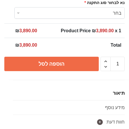
נא לבחור סוג התקנה
*
₪
3,890.00
Product Price ₪
3,890.00
x 1
₪
3,890.00
Total
כמות
הוספה לסל
של
ארון
אמבטיה
תלוי
תיאור
ורונה
עץ
מידע נוסף
מלא
2
דלתות
חוות דעת
0
+