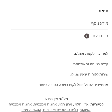
תלוי
תיאור
אפוקסי
נבדה
מידע נוסף
במגוון
מידות
וגמורים
חוות דעת
0
למה כדי לקנות אצלנו:
קנייה בטוחה ומאובטחת.
שירות לקוחות שאין שני לו.
מתחייבים לטפל בכול לקוח בצורה הטובה ביותר
מק"ט:
אין מידע
קטגוריות:
ארון תלוי
,
ארון תלוי
,
ארונות אמבטיה
,
ארונות אמבטיה
אפוקסי
,
כלים סניטריים ואביזרים
,
קטגוריה פשד