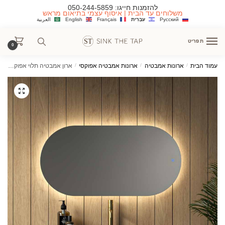
Ski
Ski
להזמנות חייגו:
050-244-5859
משלוחים עד הבית | איסוף עצמי בתיאום מראש
t
t
Русский
עִבְרִית
Français
English
العربية
navigatio
conten
תפריט
0
עמוד הבית
/
ארונות אמבטיה
/
ארונות אמבטיה אפוקסי
/
ארון אמבטיה תלוי אפוקסי נבדה במגוון מידות וגמורים