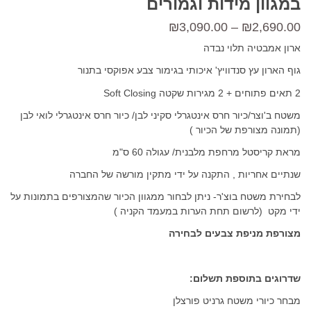
במגוון מידות וגמורים
טווח
₪
3,090.00
–
₪
2,690.00
מחירים:
ארון אמבטיה תלוי נבדה
גוף הארון עץ סנדוויץ' איכותי בגימור צבע אפוקסי בתנור
עד
2 תאים פתוחים + 2 מגירות שקטה Soft Closing
משטח ב'וצר/כיור חרס אינטגרלי סקיני לבן/ כיור חרס אינטגרלי לואי לבן
(תמונה מצורפת של הכיור )
מראת קריסטל מרחפת מלבנית/ עגולה 60 ס"מ
שנתיים אחריות , התקנה על ידי מתקין מורשה של החברה
לבחירת משטח בוצ'ר- ניתן לבחור ממגוון הכיור שהמצורפים בתמונות על
ידי מקט (לרשום תחת הערות במעמד הקניה )
מצורפת מניפת צבעים לבחירה
שדרוגים בתוספת תשלום:
מבחר כיורי משטח גרניט פורצלן