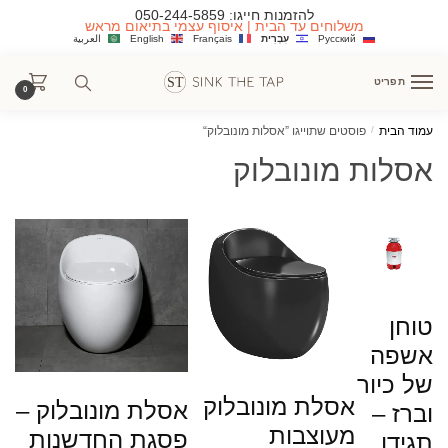
Ski
Ski
להזמנות חייגו:
050-244-5859
משלוחים עד הבית | איסוף עצמי בתיאום מראש
t
t
Русский
עִבְרִית
Français
English
العربية
navigatio
conten
תפריט
0
עמוד הבית
/
פוסטים שתוייגו ”אסלות מונובלוק“
אסלות מונובלוק
טוחן
אשפה
של כיור
אסלת מונובלוק
אסלת מונובלוק –
וברז –
מעוצבות
פסגת החדשנות
תגידו