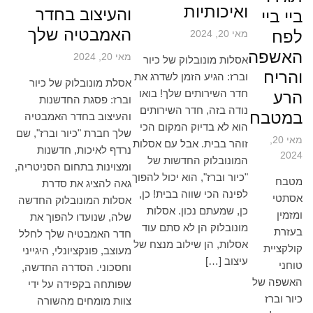
ואיכותיות
והעיצוב בחדר
ביי ביי
האמבטיה שלך
לפח
מאי 20, 2024
האשפה
מאי 20, 2024
אסלות מונובלוק של כיור
והריח
וברז: הגיע הזמן לשדרג את
אסלת מונובלוק של כיור
חדר השירותים שלך! בואו
הרע
וברז: פסגת החדשנות
נודה בזה, חדר השירותים
במטבח
והעיצוב בחדר האמבטיה
הוא לא בדיוק המקום הכי
שלך חברת "כיור וברז", שם
מאי 20,
זוהר בבית. אבל עם אסלות
נרדף לאיכות, חדשנות
2024
המונובלוק החדשות של
ומצוינות בתחום הסניטריה,
"כיור וברז", הוא יכול להפוך
מטבח
גאה להציג את סדרת
לפינה הכי שווה בבית! כן,
אסתטי
אסלות המונובלוק החדשה
כן, שמעתם נכון. אסלות
ומזמין
שלה, שנועדו להפוך את
מונובלוק הן לא סתם עוד
בעזרת
חדר האמבטיה שלך לחלל
אסלות, הן שילוב מנצח של
קולקציית
מעוצב, פונקציונלי, היגייני
עיצוב […]
טוחני
וחסכוני. הסדרה החדשה,
האשפה של
שפותחה בקפידה על ידי
כיור וברז
צוות מומחים מהשורה