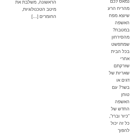
נמאס לכם
הראשונה, משלבת את
מהריח הרע
מיטב הטכנולוגיות,
שיוצא מפח
החומרים […]
האשפה
במטבח?
מהסירחון
שמתפשט
בכל הבית
אחרי
שזרקתם
שאריות של
דגים או
בשר? עם
טוחן
האשפה
החדש של
"כיור וברז",
כל זה יכול
להפוך