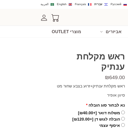
Русский
עִבְרִית
Français
English
العربية
אביזרים
מוצרי OUTLET
ראש מקלחת
ענתיק
₪
649.00
ראש מקלחת ענתיק+זרוע בצבע שחור מט
סיוון אופיר
נא לבחור סוג הובלה
*
משלוח דואר
[+₪40.00]
הובלה לגוש דן
[+₪120.00]
איסוף עצמי