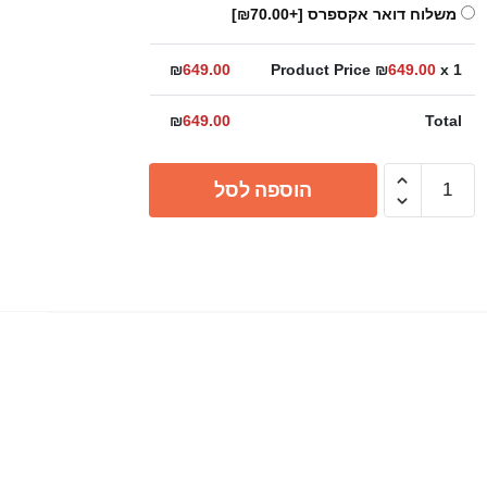
משלוח דואר אקספרס
[+₪70.00]
₪
649.00
Product Price ₪
649.00
x 1
₪
649.00
Total
כמות
הוספה לסל
של
ראש
מקלחת
ענתיק