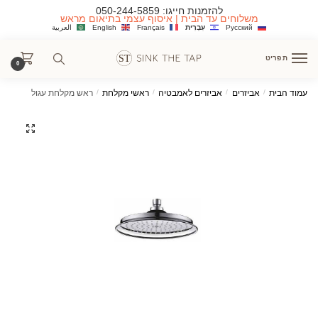
Ski
Ski
להזמנות חייגו:
050-244-5859
משלוחים עד הבית | איסוף עצמי בתיאום מראש
t
t
Русский
עִבְרִית
Français
English
العربية
navigatio
conten
תפריט
0
עמוד הבית
/
אביזרים
/
אביזרים לאמבטיה
/
ראשי מקלחת
/
ראש מקלחת עגול