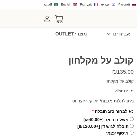
Русский
עִבְרִית
Français
English
العربية
אביזרים
מוצרי OUTLET
קולב על מקלחון
₪
135.00
קולב על מקלחון
מבית dior
ניתן לתלות מגבות/ חלוקי רחצה וכו'
נא לבחור סוג הובלה
*
משלוח דואר
[+₪40.00]
הובלה לגוש דן
[+₪120.00]
איסוף עצמי