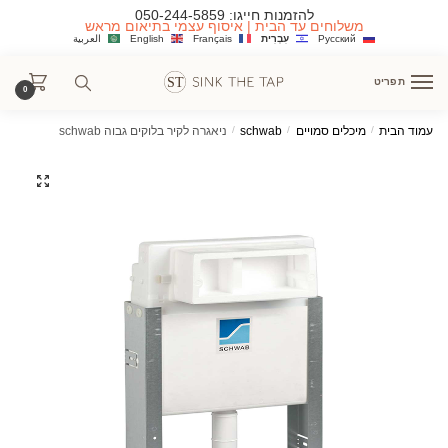
Ski
Ski
להזמנות חייגו:
050-244-5859
משלוחים עד הבית | איסוף עצמי בתיאום מראש
t
t
Русский
עִבְרִית
Français
English
العربية
navigatio
conten
תפריט
0
עמוד הבית
/
מיכלים סמויים
/
schwab
/
ניאגרה לקיר בלוקים גבוה schwab