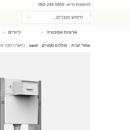
Ski
Ski
להזמנות חייגו:
050-244-5859
t
t
חיפוש
חיפוש
navigatio
conten
עבור:
ארונות אמבטיה
כיורים
עמוד הבית
/
מיכלים סמויים
/
sanit
/
ניאגרה לקיר בלוקים ג