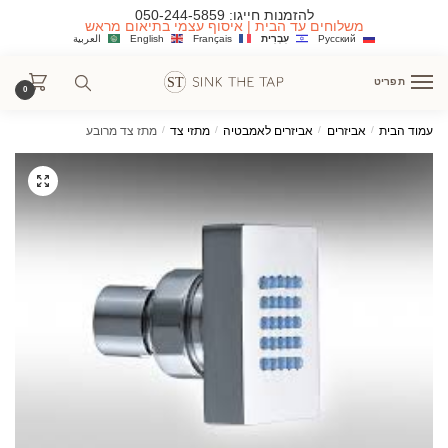
Ski
Ski
להזמנות חייגו:
050-244-5859
משלוחים עד הבית | איסוף עצמי בתיאום מראש
t
t
Русский
עִבְרִית
Français
English
العربية
navigatio
conten
תפריט
0
עמוד הבית
/
אביזרים
/
אביזרים לאמבטיה
/
מתזי צד
/
מתז צד מרובע