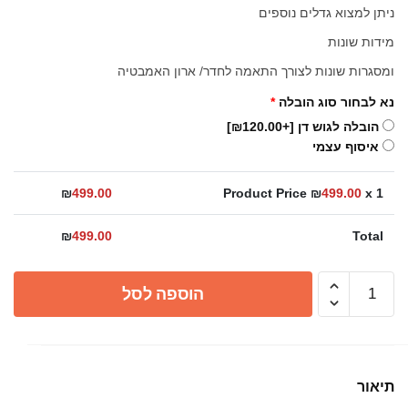
ניתן למצוא גדלים נוספים
מידות שונות
ומסגרות שונות לצורך התאמה לחדר/ ארון האמבטיה
נא לבחור סוג הובלה
*
הובלה לגוש דן
[+₪120.00]
איסוף עצמי
₪
499.00
Product Price ₪
499.00
x 1
₪
499.00
Total
כמות
הוספה לסל
של
מראה
ונוס
מסגרת
תיאור
לבנה,