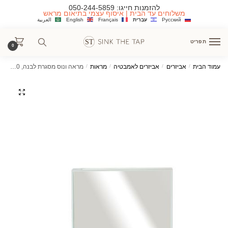
Ski
Ski
להזמנות חייגו:
050-244-5859
משלוחים עד הבית | איסוף עצמי בתיאום מראש
t
t
Русский
עִבְרִית
Français
English
العربية
navigatio
conten
תפריט
0
עמוד הבית
/
אביזרים
/
אביזרים לאמבטיה
/
מראות
/
מראה ונוס מסגרת לבנה, 80/60 ס"מ